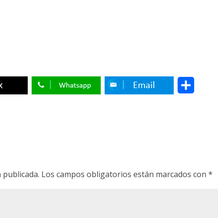
C
o
m
p
a
r
 publicada.
Los campos obligatorios están marcados con
*
t
i
r