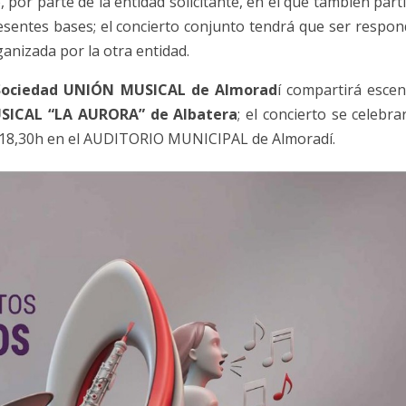
 por parte de la entidad solicitante, en el que también part
resentes bases; el concierto conjunto tendrá que ser respon
ganizada por la otra entidad.
Sociedad UNIÓN MUSICAL de Almorad
í compartirá escen
SICAL “LA AURORA” de Albatera
; el concierto se celebra
s 18,30h en el AUDITORIO MUNICIPAL de Almoradí.