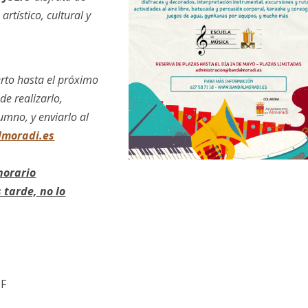
artístico, cultural y
erto hasta el próximo
de realizarlo,
umno, y enviarlo al
lmoradi.es
 horario
 tarde, no lo
DF