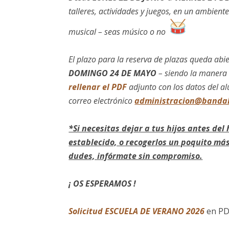
talleres, actividades y juegos, en un ambiente 
musical – seas músico o no
El plazo para la reserva de plazas queda abi
DOMINGO 24 DE MAYO
– siendo la manera 
rellenar el PDF
adjunto con los datos del al
correo electrónico
administracion@
banda
*Si necesitas dejar a tus hijos antes del
establecido, o recogerlos un poquito más
dudes, infórmate sin compromiso.
¡ OS ESPERAMOS !
Solicitud
ESCUELA DE VERANO
2026
en P