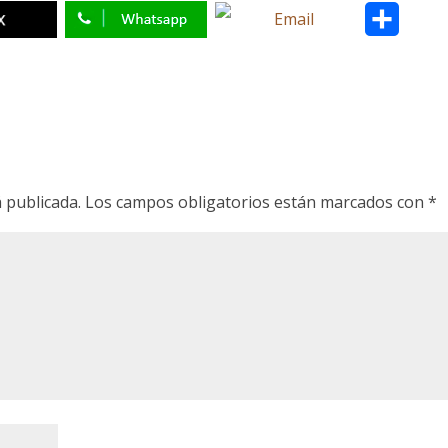
C
o
m
p
a
r
 publicada.
Los campos obligatorios están marcados con
*
t
i
r