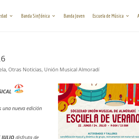
edad
Banda Sinfónica
Banda Joven
Escuela de Música
26
ela
,
Otras Noticias
,
Unión Musical Almoradí
SICAL
s una nueva edición
 JULIO
disfruta de