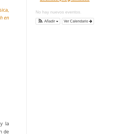
sica,
No hay nuevos eventos.
0h en
Ver Calendario
Añadir
y la
n de