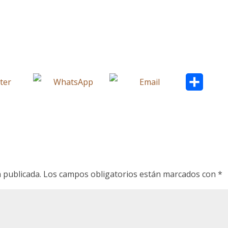
C
o
m
p
a
r
 publicada.
Los campos obligatorios están marcados con
*
t
i
r