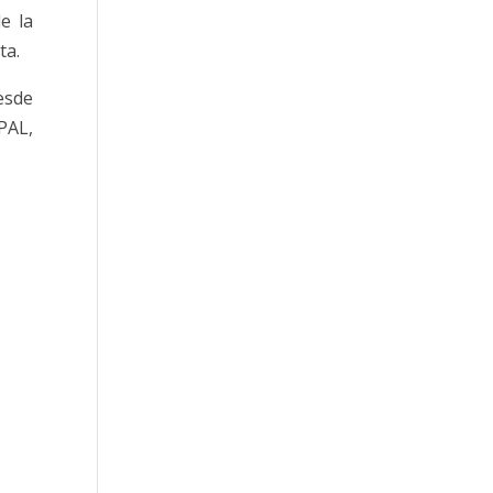
e la
ta.
esde
PAL,