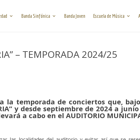
edad
Banda Sinfónica
Banda Joven
Escuela de Música
RIA” – TEMPORADA 2024/25
 la temporada de conciertos que, bajo
RIA” y desde septiembre de 2024 a junio
levará a cabo en el AUDITORIO MUNICIP
r las localidades del auditorio y evitar así que se rese