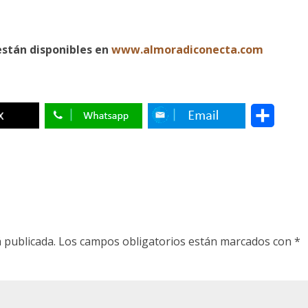
están disponibles en
www.almoradiconecta.com
C
o
m
p
a
r
 publicada.
Los campos obligatorios están marcados con
*
t
i
r