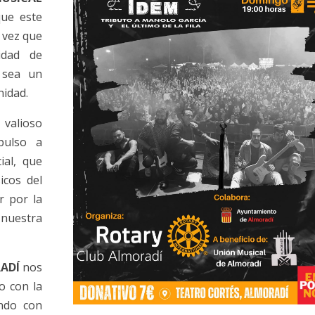
que este
a vez que
idad de
 sea un
nidad.
valioso
pulso a
ial, que
icos del
r por la
 nuestra
ADÍ
nos
o con la
ando con