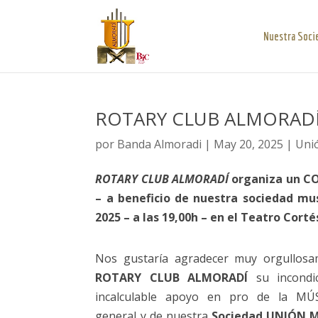
Nuestra Soci
ROTARY CLUB ALMORADÍ
por
Banda Almoradi
|
May 20, 2025
|
Uni
ROTARY CLUB ALMORADÍ
organiza un C
– a beneficio de nuestra sociedad mu
2025 – a las 19,00h – en el Teatro Cort
Nos gustaría agradecer muy orgullosa
ROTARY CLUB ALMORADÍ
su incondic
incalculable apoyo en pro de la MÚ
general y de nuestra
Sociedad UNIÓN 