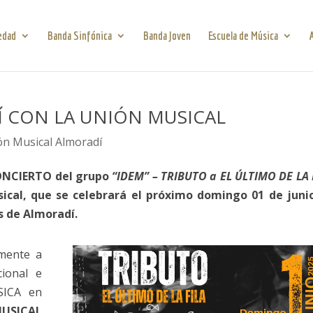
edad
Banda Sinfónica
Banda Joven
Escuela de Música
 CON LA UNIÓN MUSICAL
ón Musical Almoradí
ONCIERTO del grupo
“IDEM” – TRIBUTO a EL ÚLTIMO DE LA 
sical, que se celebrará el próximo domingo 01 de juni
és de Almoradí.
mente a
ional e
SICA en
MUSICAL